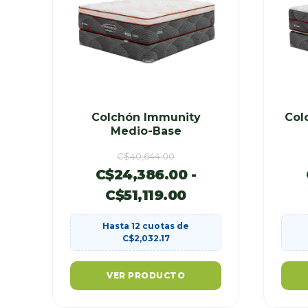
Colchón Immunity
Col
Medio-Base
C$
40,644.00
C$
24,386.00
-
C$
51,119.00
Hasta 12 cuotas de
C$
2,032.17
VER PRODUCTO