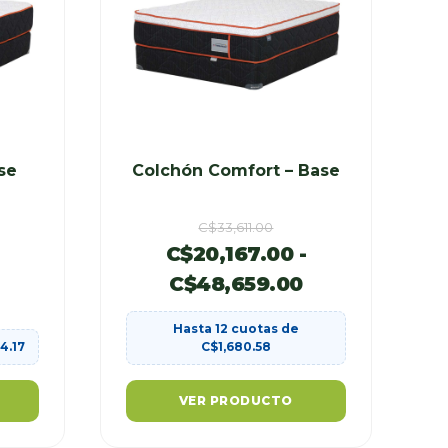
se
Colchón Comfort – Base
C$
33,611.00
C$
20,167.00
-
-
C$
48,659.00
Hasta 12 cuotas de
14.17
C$
1,680.58
VER PRODUCTO