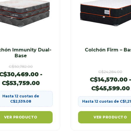
chón Immunity Dual-
Colchón Firm – Ba
Base
C$
50,782.00
C$
24,284.00
C$
30,469.00
-
C$
14,570.00
C$
53,759.00
C$
45,599.00
Hasta 12 cuotas de
C$
2,539.08
Hasta 12 cuotas de
C$
1,2
VER PRODUCTO
VER PRODUCTO