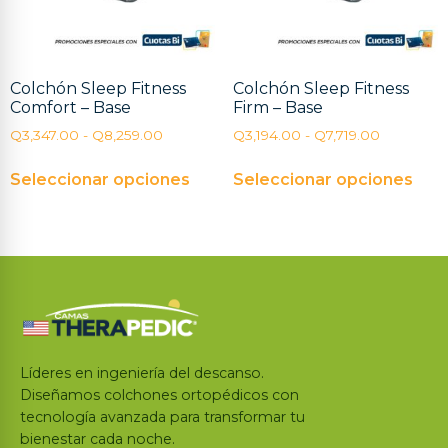
Colchón Sleep Fitness
Colchón Sleep Fitness
Comfort – Base
Firm – Base
Q
3,347.00
-
Q
8,259.00
Q
3,194.00
-
Q
7,719.00
Seleccionar opciones
Seleccionar opciones
Líderes en ingeniería del descanso.
Diseñamos colchones ortopédicos con
tecnología avanzada para transformar tu
bienestar cada noche.