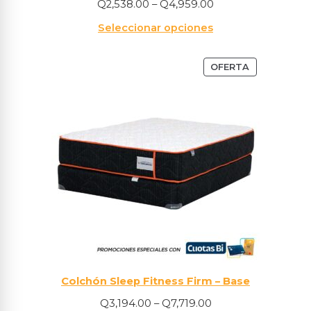
Q
2,538.00
–
Q
4,959.00
Seleccionar opciones
OFERTA
Colchón Sleep Fitness Firm – Base
Q
3,194.00
–
Q
7,719.00