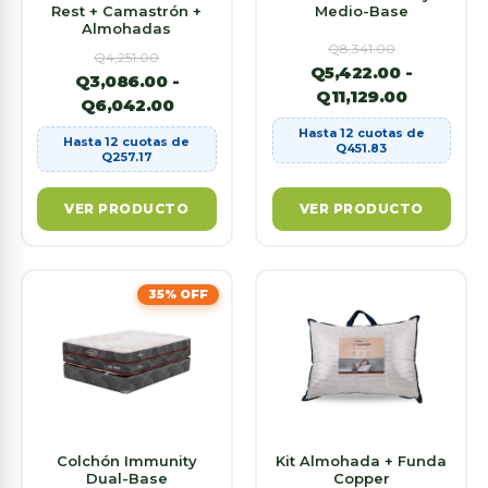
Rest + Camastrón +
Medio-Base
Almohadas
Q
8,341.00
Q
4,251.00
Q
5,422.00
-
Q
3,086.00
-
Q
11,129.00
Q
6,042.00
Hasta 12 cuotas de
Hasta 12 cuotas de
Q
451.83
Q
257.17
VER PRODUCTO
VER PRODUCTO
35% OFF
Colchón Immunity
Kit Almohada + Funda
Dual-Base
Copper