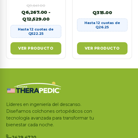
Q
9,641.00
Q
6,267.00
-
Q
315.00
Q
12,529.00
Hasta 12 cuotas de
Q
26.25
Hasta 12 cuotas de
Q
522.25
VER PRODUCTO
VER PRODUCTO
Líderes en ingeniería del descanso.
Diseñamos colchones ortopédicos con
tecnología avanzada para transformar tu
bienestar cada noche.
2429 4720