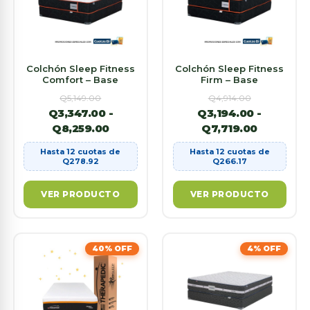
Colchón Sleep Fitness
Colchón Sleep Fitness
Comfort – Base
Firm – Base
Q
5,149.00
Q
4,914.00
Q
3,347.00
-
Q
3,194.00
-
Q
8,259.00
Q
7,719.00
Hasta 12 cuotas de
Hasta 12 cuotas de
Q
278.92
Q
266.17
VER PRODUCTO
VER PRODUCTO
40% OFF
4% OFF