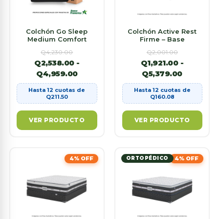
Colchón Go Sleep
Colchón Active Rest
Medium Comfort
Firme – Base
Q
4,230.00
Q
2,001.00
Q
2,538.00
-
Q
1,921.00
-
Q
4,959.00
Q
5,379.00
Hasta 12 cuotas de
Hasta 12 cuotas de
Q
211.50
Q
160.08
VER PRODUCTO
VER PRODUCTO
4% OFF
ORTOPÉDICO
4% OFF