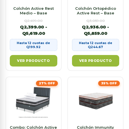
Colchón Active Rest
Colchón Ortopédico
Medio – Base
Active Rest – Base
Q
2,499.00
Q
3,059.00
Q
2,399.00
-
Q
2,936.00
-
Q
5,619.00
Q
5,859.00
Hasta 12 cuotas de
Hasta 12 cuotas de
Q
199.92
Q
244.67
VER PRODUCTO
VER PRODUCTO
27% OFF
35% OFF
Combo: Colchón Active
Colchón Immunity